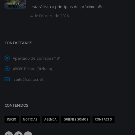
estará lista a principios del próximo año
4 de Febrero de 2026
CONTÁCTANOS
Apartado de Correos nº 81
48080 Bilbao (Bizkaia)
izaite@izaite.net
CONTENIDOS
INICIO
NOTICIAS
AGENDA
QUIÉNES SOMOS
CONTACTO