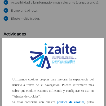
Accesibilidad a la información más relevante (transparencia).
Ejemplaridad local.
Efecto multiplicador.
Actividades
Compartir experiencias en materia desarrollo sostenible.
Promover la formación y difusión en materia de desarrollo
sostenible.
Organizar eventos en relación con el desarrollo sostenible.
Establecer alianzas, desarrollar proyectos y colaborar con
Administraciones e instituciones públicas, fundaciones,
Utilizamos cookies propias para mejorar la experiencia del
asociaciones privadas, universidades y escuelas de negocios,
usuario a través de su navegación. Puedes informarte más
empresas y personas físicas y jurídicas de todo tipo, en
sobre qué cookies estamos utilizando y configurar su uso en
materia de desarrollo sostenible.
"Ajustes de cookies".
Si estás conforme con nuestra
política de cookies
, pulsa
Realizar publicaciones relativas al desarrollo sostenible.