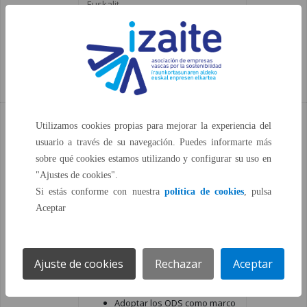
Euskalit.
También presenta la agenda de
próximos encuentros y eventos de
sostenibilidad en Euskadi.
Informe de
Izaite y las empresas adheridas a la
Ver /
Utilizamos cookies propias para mejorar la experiencia del
contribución
Agenda Euskadi Basque Country
Descargar
usuario a través de su navegación. Puedes informarte más
de Izaite a la
2030 adoptaron los siguientes
sobre qué cookies estamos utilizando y configurar su uso en
Agenda
compromisos:
"Ajustes de cookies".
Euskadi
Si estás conforme con nuestra
política de cookies
, pulsa
Suscribir y apoyar los valores
Basque
Aceptar
que alientan los ODS
Country 2030
(Objetivos de Desarrollo
Sostenible) enunciados en la
Ajuste de cookies
Rechazar
Aceptar
Agenda Euskadi Basque
Country 2030.
Adoptar los ODS como marco