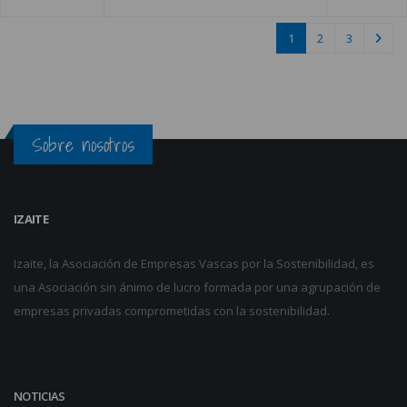
1
2
3
Sobre nosotros
IZAITE
Izaite, la Asociación de Empresas Vascas por la Sostenibilidad, es
una Asociación sin ánimo de lucro formada por una agrupación de
empresas privadas comprometidas con la sostenibilidad.
NOTICIAS